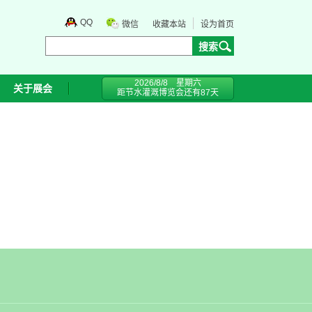
QQ
微信
收藏本站
设为首页
2026/8/8 星期六
关于展会
距节水灌溉博览会还有
87
天