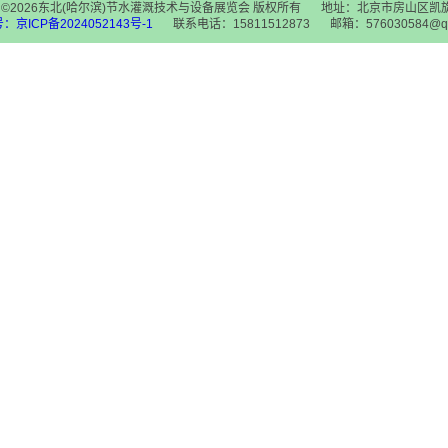
ght ©2026东北(哈尔滨)节水灌溉技术与设备展览会 版权所有
地址：北京市房山区凯旋
：京ICP备2024052143号-1
联系电话：15811512873
邮箱：576030584@q