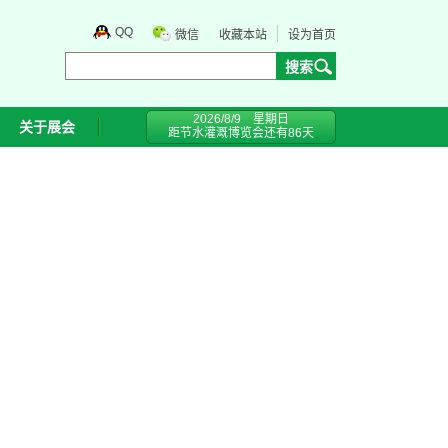
QQ
微信
收藏本站
设为首页
2026/8/9 星期日
关于展会
距节水灌溉博览会还有
86
天