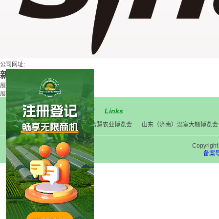
公司网址:
新浪
展馆: 无
展位: 无
友情链接
Links
中国(山东）智慧农业博览会
山东（济南）温室大棚博览会
Copyri
备案号